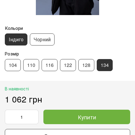
Кольори
Індиго
Чорний
Розмір
104
110
116
122
128
134
В наявності
1 062 грн
Купити