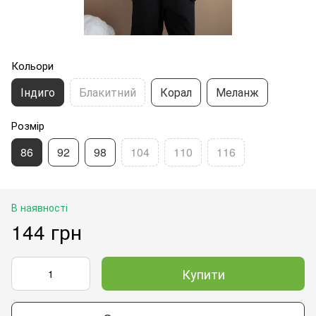
Кольори
Індиго
Блакитний
Корал
Меланж
Розмір
86
92
98
104
110
116
В наявності
144 грн
Купити