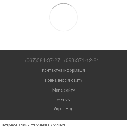
(067)384-37-27
(093)371-12-81
Контактна інформація
Повна версія сайту
Мапа сайту
© 2025
Укр
Eng
Інтернет-магазин створений з Хорошоп