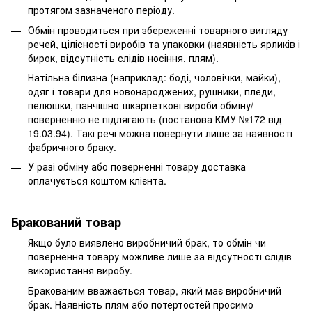
протягом зазначеного періоду.
Обмін проводиться при збереженні товарного вигляду
речей, цілісності виробів та упаковки (наявність ярликів і
бирок, відсутність слідів носіння, плям).
Натільна білизна (наприклад: боді, чоловічки, майки),
одяг і товари для новонароджених, рушники, пледи,
пелюшки, панчішно-шкарпеткові вироби обміну/
поверненню не підлягають (постанова КМУ №172 від
19.03.94). Такі речі можна повернути лише за наявності
фабричного браку.
У разі обміну або поверненні товару доставка
оплачується коштом клієнта.
Бракований товар
Якщо було виявлено виробничий брак, то обмін чи
повернення товару можливе лише за відсутності слідів
використання виробу.
Бракованим вважається товар, який має виробничий
брак. Наявність плям або потертостей просимо